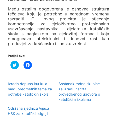
Među ostalim dogovorena je osnovna struktura
tečajeva koju je potrebno u narednom vremenu
razraditi. Cilj ovog projekta je stjecanje
kompetencija za cjeloživotno profesionalno
usavršavanje nastavnika i djelatnika katoličkih
škola s naglaskom na cjelovitoj formaciji koja
omogućava intelektualni i duhovni rast kao
preduvjet za kršćansku i ljudsku zrelost.
Podjeli ovo:
P
K
o
l
d
i
i
k
j
o
e
m
Izrada dopuna kurikula
Sastanak radne skupine
l
p
i
o
međupredmetnih tema za
za izradu nacrta
n
d
potrebe katoličkih škola
provedbenog ugovora o
a
i
T
j
katoličkim školama
w
e
i
l
Održana sjednica Vijeća
t
i
t
t
HBK za katolički odgoj i
e
e