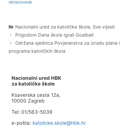
r
n
obrazovanje
u
a
(
F
O
a
t
c
v
e
a
b
Kategorije
Nacionalni ured za katoličke škole
,
Sve vijesti
r
o
a
o
Prigodom Dana škole igrali Goalball
s
k
e
u
Održana sjednica Povjerenstva za izradu plana i
u
(
n
O
o
t
programa katoličkih škola
v
v
o
a
m
r
p
a
r
s
o
e
z
u
Nacionalni ured HBK
o
n
za katoličke škole
r
o
u
v
)
o
Ksaverska cesta 12a,
m
p
10000 Zagreb
r
o
z
Tel: 01/563-5039
o
r
u
e-pošta:
katolicke.skole@hbk.hr
)