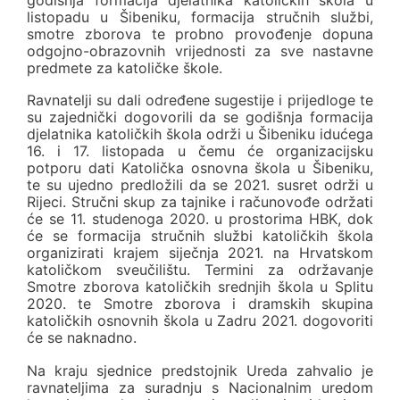
listopadu u Šibeniku, formacija stručnih službi,
smotre zborova te probno provođenje dopuna
odgojno-obrazovnih vrijednosti za sve nastavne
predmete za katoličke škole.
Ravnatelji su dali određene sugestije i prijedloge te
su zajednički dogovorili da se godišnja formacija
djelatnika katoličkih škola održi u Šibeniku idućega
16. i 17. listopada u čemu će organizacijsku
potporu dati Katolička osnovna škola u Šibeniku,
te su ujedno predložili da se 2021. susret održi u
Rijeci. Stručni skup za tajnike i računovođe održati
će se 11. studenoga 2020. u prostorima HBK, dok
će se formacija stručnih službi katoličkih škola
organizirati krajem siječnja 2021. na Hrvatskom
katoličkom sveučilištu. Termini za održavanje
Smotre zborova katoličkih srednjih škola u Splitu
2020. te Smotre zborova i dramskih skupina
katoličkih osnovnih škola u Zadru 2021. dogovoriti
će se naknadno.
Na kraju sjednice predstojnik Ureda zahvalio je
ravnateljima za suradnju s Nacionalnim uredom