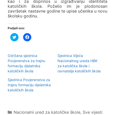
kao i za doprinos u izgrađivanju identiteta
katoličkih škola. Poželio im je plodonosan
završetak nastavne godine te upise učenika u novu
školsku godinu.
Podjeli ovo:
P
K
o
l
d
i
i
k
j
o
e
m
Održana sjednica
Sjednica Vijeća
l
p
i
o
Povjerenstva za trajnu
Nacionalnog ureda HBK
n
d
formaciju djelatnika
za katoličke škole i
a
i
T
j
katoličkih škola
ravnatelja katoličkih škola
w
e
i
l
Sjednica Povjerenstva za
t
i
t
t
trajnu formaciju djelatnika
e
e
r
n
katoličkih škola
u
a
(
F
O
a
t
c
v
e
a
b
Kategorije
Nacionalni ured za katoličke škole
,
Sve vijesti
r
o