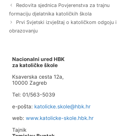
a
o
Redovita sjednica Povjerenstva za trajnu
s
k
e
u
formaciju djelatnika katoličkih škola
u
(
n
O
o
t
Prvi Svjetski izvještaj o katoličkom odgoju i
v
v
o
a
obrazovanju
m
r
p
a
r
s
o
e
z
u
o
n
r
o
Nacionalni ured HBK
u
v
za katoličke škole
)
o
m
p
Ksaverska cesta 12a,
r
o
10000 Zagreb
z
o
r
Tel: 01/563-5039
u
)
e-pošta:
katolicke.skole@hbk.hr
web:
www.katolicke-skole.hbk.hr
Tajnik
Tomislav Buntak