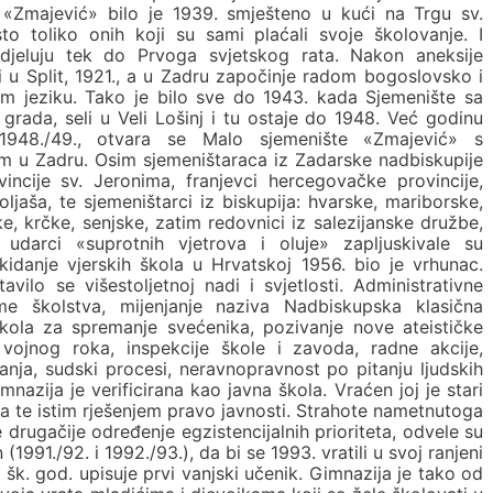
 «Zmajević» bilo je 1939. smješteno u kući na Trgu sv.
isto toliko onih koji su sami plaćali svoje školovanje. I
djeluju tek do Prvoga svjetskog rata. Nakon aneksije
 u Split, 1921., a u Zadru započinje radom bogoslovsko i
kom jeziku. Tako je bilo sve do 1943. kada Sjemenište sa
rada, seli u Veli Lošinj i tu ostaje do 1948. Već godinu
 1948./49., otvara se Malo sjemenište «Zmajević» s
 u Zadru. Osim sjemeništaraca iz Zadarske nadbiskupije
vincije sv. Jeronima, franjevci hercegovačke provincije,
oljaša, te sjemeništarci iz biskupija: hvarske, mariborske,
ke, krčke, senjske, zatim redovnici iz salezijanske družbe,
iti udarci «suprotnih vjetrova i oluje» zapljuskivale su
idanje vjerskih škola u Hrvatskoj 1956. bio je vrhunac.
vilo se višestoljetnoj nadi i svjetlosti. Administrativne
me školstva, mijenjanje naziva Nadbiskupska klasična
kola za spremanje svećenika, pozivanje nove ateističke
 vojnog roka, inspekcije škole i zavoda, radne akcije,
vanja, sudski procesi, neravnopravnost po pitanju ljudskih
mnazija je verificirana kao javna škola. Vraćen joj je stari
a te istim rješenjem pravo javnosti. Strahote nametnutoga
drugačije određenje egzistencijalnih prioriteta, odvele su
1991./92. i 1992./93.), da bi se 1993. vratili u svoj ranjeni
 šk. god. upisuje prvi vanjski učenik. Gimnazija je tako od