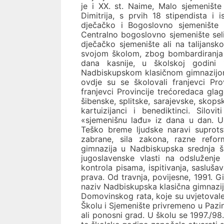
je i XX. st. Naime, Malo sjemenište
Dimitrija, s prvih 18 stipendista i 
dječačko i Bogoslovno sjemenište 
Centralno bogoslovno sjemenište seli
dječačko sjemenište ali na talijans
svojom školom, zbog bombardiranja g
dana kasnije, u školskoj godini
Nadbiskupskom klasičnom gimnazijom
ovdje su se školovali franjevci Pro
franjevci Provincije trećoredaca glag
šibenske, splitske, sarajevske, skops
kartuizijanci i benediktinci. Silov
«sjemenišnu lađu» iz dana u dan. Uk
Teško breme ljudske naravi suprotsta
zabrane, sila zakona, razne refor
gimnazija u Nadbiskupska srednja š
jugoslavenske vlasti na odsluženje
kontrola pisama, ispitivanja, sasluša
prava. Od travnja, povijesne, 1991. Gi
naziv Nadbiskupska klasična gimnazij
Domovinskog rata, koje su uvjetovale 
Školu i Sjemenište privremeno u Pazin (
ali ponosni grad. U školu se 1997./98.