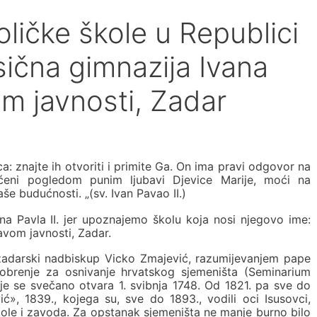
ličke škole u Republici
sična gimnazija Ivana
om javnosti, Zadar
a: znajte ih otvoriti i primite Ga. On ima pravi odgovor na
ćeni pogledom punim ljubavi Djevice Marije, moći na
še budućnosti. „(sv. Ivan Pavao II.)
na Pavla II. jer upoznajemo školu koja nosi njegovo ime:
ravom javnosti, Zadar.
zadarski nadbiskup Vicko Zmajević, razumijevanjem pape
odobrenje za osnivanje hrvatskog sjemeništa (Seminarium
oje se svečano otvara 1. svibnja 1748. Od 1821. pa sve do
ć», 1839., kojega su, sve do 1893., vodili oci Isusovci,
škole i zavoda. Za opstanak sjemeništa ne manje burno bilo