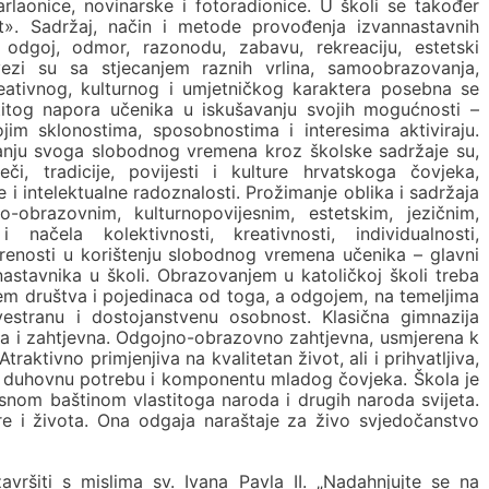
rlaonice, novinarske i fotoradionice. U školi se također
jet». Sadržaj, način i metode provođenja izvannastavnih
, odgoj, odmor, razonodu, zabavu, rekreaciju, estetski
svezi su sa stjecanjem raznih vrlina, samoobrazovanja,
eativnog, kulturnog i umjetničkog karaktera posebna se
titog napora učenika u iskušavanju svojih mogućnosti –
im sklonostima, sposobnostima i interesima aktiviraju.
ranju svoga slobodnog vremena kroz školske sadržaje su,
či, tradicije, povijesti i kulture hrvatskoga čovjeka,
 i intelektualne radoznalosti. Prožimanje oblika i sadržaja
o-obrazovnim, kulturnopovijesnim, estetskim, jezičnim,
ačela kolektivnosti, kreativnosti, individualnosti,
jerenosti u korištenju slobodnog vremena učenika – glavni
– nastavnika u školi. Obrazovanjem u katoličkoj školi treba
jem društva i pojedinaca od toga, a odgojem, na temeljima
estranu i dostojanstvenu osobnost. Klasična gimnazija
tivna i zahtjevna. Odgojno-obrazovno zahtjevna, usmjerena k
aktivno primjenjiva na kvalitetan život, ali i prihvatljiva,
u i duhovnu potrebu i komponentu mladog čovjeka. Škola je
esnom baštinom vlastitoga naroda i drugih naroda svijeta.
ere i života. Ona odgaja naraštaje za živo svjedočanstvo
ršiti s mislima sv. Ivana Pavla II. „Nadahnjujte se na