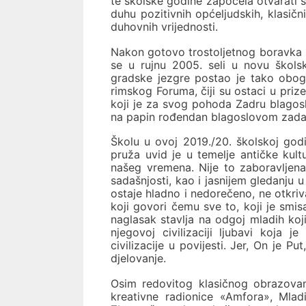
te školske godine započela otvarati s
duhu pozitivnih općeljudskih, klasičn
duhovnih vrijednosti.
Nakon gotovo trostoljetnog boravka 
se u rujnu 2005. seli u novu škols
gradske jezgre postao je tako obo
rimskog Foruma, čiji su ostaci u priz
koji je za svog pohoda Zadru blagoslo
na papin rođendan blagoslovom zada
Školu u ovoj 2019./20. školskoj god
pruža uvid je u temelje antičke kultu
našeg vremena. Nije to zaboravljena 
sadašnjosti, kao i jasnijem gledanju 
ostaje hladno i nedorečeno, ne otkriv
koji govori čemu sve to, koji je sm
naglasak stavlja na odgoj mladih ko
njegovoj civilizaciji ljubavi koja j
civilizacije u povijesti. Jer, On je Pu
djelovanje.
Osim redovitog klasičnog obrazovanja
kreativne radionice «Amfora», Mladi