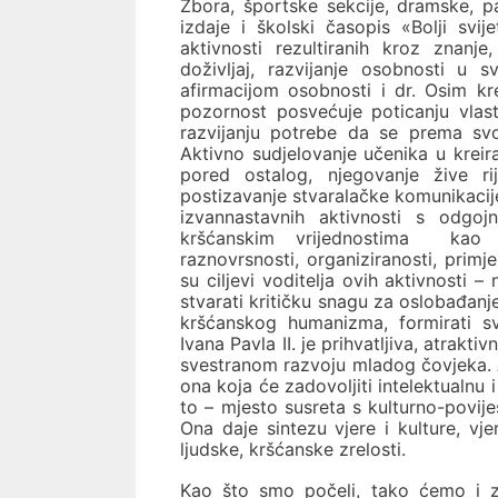
Zbora, športske sekcije, dramske, pa
izdaje i školski časopis «Bolji svi
aktivnosti rezultiranih kroz znanje
doživljaj, razvijanje osobnosti u 
afirmacijom osobnosti i dr. Osim kr
pozornost posvećuje poticanju vlas
razvijanju potrebe da se prema svoj
Aktivno sudjelovanje učenika u krei
pored ostalog, njegovanje žive rije
postizavanje stvaralačke komunikacije
izvannastavnih aktivnosti s odgojn
kršćanskim vrijednostima kao i n
raznovrsnosti, organiziranosti, prim
su ciljevi voditelja ovih aktivnosti 
stvarati kritičku snagu za oslobađan
kršćanskog humanizma, formirati sv
Ivana Pavla II. je prihvatljiva, atrak
svestranom razvoju mladog čovjeka. Atr
ona koja će zadovoljiti intelektualn
to – mjesto susreta s kulturno-povij
Ona daje sintezu vjere i kulture, vj
ljudske, kršćanske zrelosti.
Kao što smo počeli, tako ćemo i zav