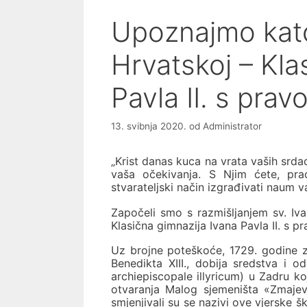
Upoznajmo kato
Hrvatskoj – Kla
Pavla II. s prav
13. svibnja 2020.
od
Administrator
„Krist danas kuca na vrata vaših srdac
vaša očekivanja. S Njim ćete, pra
stvarateljski način izgrađivati naum va
Započeli smo s razmišljanjem sv. Iva
Klasična gimnazija Ivana Pavla II. s p
Uz brojne poteškoće, 1729. godine 
Benedikta XIII., dobija sredstva i 
archiepiscopale illyricum) u Zadru k
otvaranja Malog sjemeništa «Zmajevi
smjenjivali su se nazivi ove vjerske 