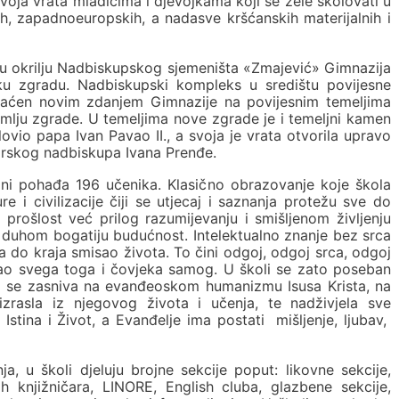
voja vrata mladićima i djevojkama koji se žele školovati u
ih, zapadnoeuropskih, a nadasve kršćanskih materijalnih i
u okrilju Nadbiskupskog sjemeništa «Zmajević» Gimnazija
ku zgradu. Nadbiskupski kompleks u središtu povijesne
gaćen novim zdanjem Gimnazije na povijesnim temeljima
emlju zgrade. U temeljima nove zgrade je i temeljni kamen
vio papa Ivan Pavao II., a svoja je vrata otvorila upravo
rskog nadbiskupa Ivana Prenđe.
ini pohađa 196 učenika. Klasično obrazovanje koje škola
re i civilizacije čiji se utjecaj i saznanja protežu sve do
prošlost već prilog razumijevanju i smišljenom življenju
u duhom bogatiju budućnost. Intelektualno znanje bez srca
a do kraja smisao života. To čini odgoj, odgoj srca, odgoj
isao svega toga i čovjeka samog. U školi se zato poseban
ji se zasniva na evanđeoskom humanizmu Isusa Krista, na
e izrasla iz njegovog života i učenja, te nadživjela sve
t, Istina i Život, a Evanđelje ima postati mišljenje, ljubav,
, u školi djeluju brojne sekcije poput: likovne sekcije,
h knjižničara, LINORE, English cluba, glazbene sekcije,