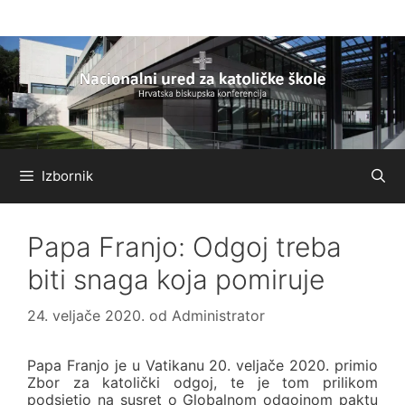
Preskoči
na
sadržaj
Izbornik
Papa Franjo: Odgoj treba
biti snaga koja pomiruje
24. veljače 2020.
od
Administrator
Papa Franjo je u Vatikanu 20. veljače 2020. primio
Zbor za katolički odgoj, te je tom prilikom
podsjetio na susret o Globalnom odgojnom paktu