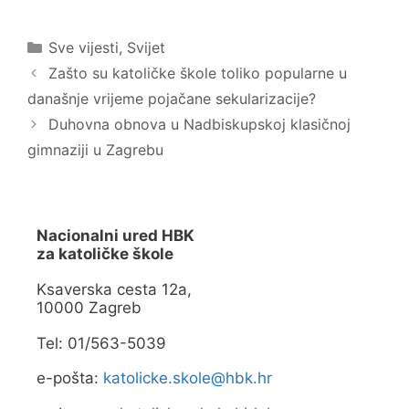
O
a
t
c
v
e
a
b
Kategorije
Sve vijesti
,
Svijet
r
o
a
o
Zašto su katoličke škole toliko popularne u
s
k
e
u
današnje vrijeme pojačane sekularizacije?
u
(
n
O
o
t
Duhovna obnova u Nadbiskupskoj klasičnoj
v
v
o
a
gimnaziji u Zagrebu
m
r
p
a
r
s
o
e
z
u
o
n
r
o
Nacionalni ured HBK
u
v
za katoličke škole
)
o
m
p
Ksaverska cesta 12a,
r
o
10000 Zagreb
z
o
r
Tel: 01/563-5039
u
)
e-pošta:
katolicke.skole@hbk.hr