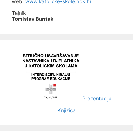
web:
www.katolicke-skole.hbk.hr
Tajnik
Tomislav Buntak
Prezentacija
Knjižica