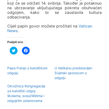
koji će se održati 14. svibnja. Također je potaknuo
na ubrzavanje uključujućega pokreta obuhvaćen
odgojem, kako bi se zaustavila kultura
odbacivanja.
Cijeli papin govor možete pročitati na
Vatican
News
.
Podjeli ovo:
P
K
o
l
d
i
i
k
j
o
e
m
Papa Franjo o katoličkom
U Vatikanu predstavljen
l
p
i
o
odgoju
Svjetski sporazum o
n
d
odgoju
a
i
T
j
w
e
Okružnica Kongregacije
i
l
za katolički odgoj
t
i
t
t
školama, sveučilištima i
e
e
r
n
odgojnim ustanovama
u
a
(
F