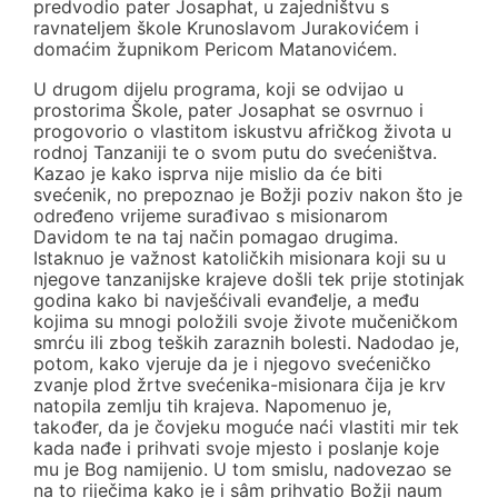
predvodio pater Josaphat, u zajedništvu s
ravnateljem škole Krunoslavom Jurakovićem i
domaćim župnikom Pericom Matanovićem.
U drugom dijelu programa, koji se odvijao u
prostorima Škole, pater Josaphat se osvrnuo i
progovorio o vlastitom iskustvu afričkog života u
rodnoj Tanzaniji te o svom putu do svećeništva.
Kazao je kako isprva nije mislio da će biti
svećenik, no prepoznao je Božji poziv nakon što je
određeno vrijeme surađivao s misionarom
Davidom te na taj način pomagao drugima.
Istaknuo je važnost katoličkih misionara koji su u
njegove tanzanijske krajeve došli tek prije stotinjak
godina kako bi navješćivali evanđelje, a među
kojima su mnogi položili svoje živote mučeničkom
smrću ili zbog teških zaraznih bolesti. Nadodao je,
potom, kako vjeruje da je i njegovo svećeničko
zvanje plod žrtve svećenika-misionara čija je krv
natopila zemlju tih krajeva. Napomenuo je,
također, da je čovjeku moguće naći vlastiti mir tek
kada nađe i prihvati svoje mjesto i poslanje koje
mu je Bog namijenio. U tom smislu, nadovezao se
na to riječima kako je i sâm prihvatio Božji naum