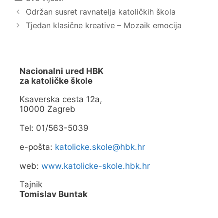
a
o
Održan susret ravnatelja katoličkih škola
s
k
e
u
Tjedan klasične kreative – Mozaik emocija
u
(
n
O
o
t
v
v
o
a
m
r
p
a
r
s
Nacionalni ured HBK
o
e
za katoličke škole
z
u
o
n
r
o
Ksaverska cesta 12a,
u
v
)
o
10000 Zagreb
m
p
r
Tel: 01/563-5039
o
z
o
e-pošta:
katolicke.skole@hbk.hr
r
u
)
web:
www.katolicke-skole.hbk.hr
Tajnik
Tomislav Buntak