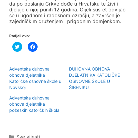
da po poslanju Crkve dođe u Hrvatsku te živi i
djeluje u njoj punih 12 godina. Cijeli susret odvijao
se u ugodnom i radosnom ozračju, a završen je
zajedničkim druženjem i prigodnim domjenkom.
Podjeli ovo:
P
K
o
l
d
i
i
k
j
o
e
m
Adventska duhovna
DUHOVNA OBNOVA
l
p
i
o
obnova djelatnika
DJELATNIKA KATOLIČKE
n
d
Katoličke osnovne škole u
OSNOVNE ŠKOLE U
a
i
T
j
Novskoj
ŠIBENIKU
w
e
i
l
Adventska duhovna
t
i
t
t
obnova djelatnika
e
e
r
n
požeških katoličkih škola
u
a
(
F
O
a
t
c
v
e
a
b
Kategorije
Sve vijesti
r
o