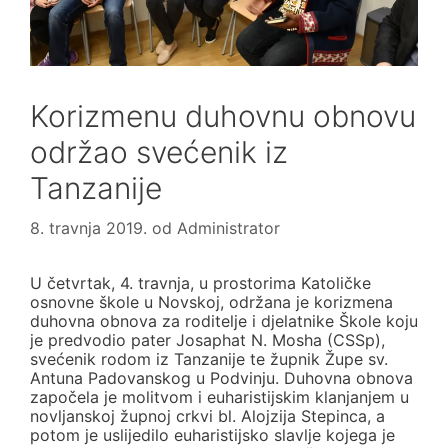
Korizmenu duhovnu obnovu
održao svećenik iz
Tanzanije
8. travnja 2019.
od
Administrator
U četvrtak, 4. travnja, u prostorima Katoličke
osnovne škole u Novskoj, održana je korizmena
duhovna obnova za roditelje i djelatnike Škole koju
je predvodio pater Josaphat N. Mosha (CSSp),
svećenik rodom iz Tanzanije te župnik Župe sv.
Antuna Padovanskog u Podvinju. Duhovna obnova
započela je molitvom i euharistijskim klanjanjem u
novljanskoj župnoj crkvi bl. Alojzija Stepinca, a
potom je uslijedilo euharistijsko slavlje kojega je