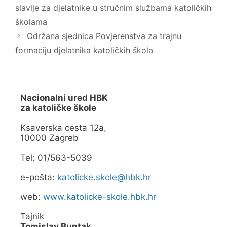
v
v
slavlje za djelatnike u stručnim službama katoličkih
o
a
m
r
školama
p
a
r
s
Održana sjednica Povjerenstva za trajnu
o
e
z
u
o
n
formaciju djelatnika katoličkih škola
r
o
u
v
)
o
m
p
r
o
Nacionalni ured HBK
z
za katoličke škole
o
r
u
Ksaverska cesta 12a,
)
10000 Zagreb
Tel: 01/563-5039
e-pošta:
katolicke.skole@hbk.hr
web:
www.katolicke-skole.hbk.hr
Tajnik
Tomislav Buntak