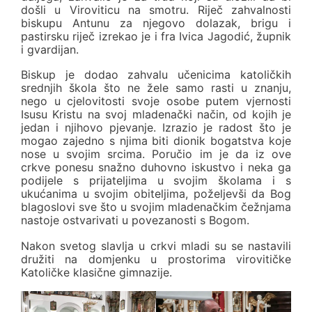
došli u Viroviticu na smotru. Riječ zahvalnosti
biskupu Antunu za njegovo dolazak, brigu i
pastirsku riječ izrekao je i fra Ivica Jagodić, župnik
i gvardijan.
Biskup je dodao zahvalu učenicima katoličkih
srednjih škola što ne žele samo rasti u znanju,
nego u cjelovitosti svoje osobe putem vjernosti
Isusu Kristu na svoj mladenački način, od kojih je
jedan i njihovo pjevanje. Izrazio je radost što je
mogao zajedno s njima biti dionik bogatstva koje
nose u svojim srcima. Poručio im je da iz ove
crkve ponesu snažno duhovno iskustvo i neka ga
podijele s prijateljima u svojim školama i s
ukućanima u svojim obiteljima, poželjevši da Bog
blagoslovi sve što u svojim mladenačkim čežnjama
nastoje ostvarivati u povezanosti s Bogom.
Nakon svetog slavlja u crkvi mladi su se nastavili
družiti na domjenku u prostorima virovitičke
Katoličke klasične gimnazije.