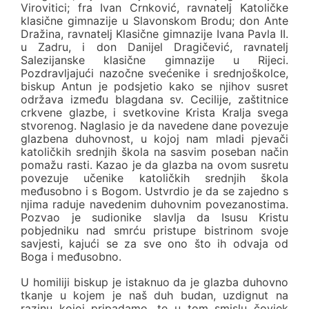
Virovitici; fra Ivan Crnković, ravnatelj Katoličke
klasične gimnazije u Slavonskom Brodu; don Ante
Dražina, ravnatelj Klasične gimnazije Ivana Pavla II.
u Zadru, i don Danijel Dragičević, ravnatelj
Salezijanske klasične gimnazije u Rijeci.
Pozdravljajući nazočne svećenike i srednjoškolce,
biskup Antun je podsjetio kako se njihov susret
održava između blagdana sv. Cecilije, zaštitnice
crkvene glazbe, i svetkovine Krista Kralja svega
stvorenog. Naglasio je da navedene dane povezuje
glazbena duhovnost, u kojoj nam mladi pjevači
katoličkih srednjih škola na sasvim poseban način
pomažu rasti. Kazao je da glazba na ovom susretu
povezuje učenike katoličkih srednjih škola
međusobno i s Bogom. Ustvrdio je da se zajedno s
njima raduje navedenim duhovnim povezanostima.
Pozvao je sudionike slavlja da Isusu Kristu
pobjedniku nad smrću pristupe bistrinom svoje
savjesti, kajući se za sve ono što ih odvaja od
Boga i međusobno.
U homiliji biskup je istaknuo da je glazba duhovno
tkanje u kojem je naš duh budan, uzdignut na
razinu kojoj pripadamo, te u tom smislu čovjek