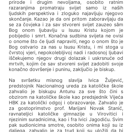
prirode i drugim nevoljama, osobito ratnim
razaranjima promatraju svijet samo iz naših
ljudskih perspektiva i zloguko najavljuju njegovo
skončanje. Kazao je da oni pritom zaboravljaju da
se za čovjeka i za sav stvoreni svijet zauzeo sâm
Bog onom ljubavlju u Isusu Kristu kojom je
pobijedio i smrt. Konačna sudbina svijeta ne ovisi
o onome što će ljudi napraviti, nego o onom što je
Bog ostvario za nas u Isusu Kristu, i mi stoga u
čvrstoj vjeri, nepokolebljivoj nadi i radosnoj ljubavi
iščekujemo njegov drugi dolazak i uskrsnuće od
mrtvih, kojim će sav stvoreni svijet zadobiti svoje
konačno dovršenje i puninu, zaključio je biskup.
Na svršetku misnog slavlja Ivica Žuljević,
predstojnik Nacionalnog ureda za katoličke škole
zahvalio je biskupu Antunu za sve što čini s
obzirom na katoličke škole kao predsjednik Vijeća
HBK za katolički odgoj i obrazovanje. Zahvalio je
za gostoprimstvo prof. Marijani Novak Stanić,
ravnateljici katoličke gimnazije u Virovitici i
njezinim suradnicima, kao i fra Ivici Jagodiću. Svim
pak sudionicima smotre, osobito onima koji su iz
daljega, zahvalio je za trud koji su uložili da bi