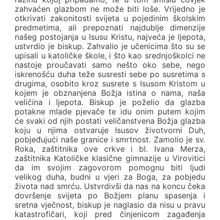
zahvaćen glazbom ne može biti loše. Vrijedno je
otkrivati zakonitosti svijeta u pojedinim školskim
predmetima, ali prepoznati najdublje dimenzije
našeg postojanja u Isusu Kristu, najveća je ljepota,
ustvrdio je biskup. Zahvalio je učenicima što su se
upisali u katoličke škole, i što kao srednjoškolci ne
nastoje proučavati samo nešto oko sebe, nego
iskrenošću duha teže susresti sebe po susretima s
drugima, osobito kroz susrete s Isusom Kristom u
kojem je obznanjena Božja istina o nama, naša
veličina i ljepota. Biskup je poželio da glazba
potakne mlade pjevače te idu onim putem kojim
će svaki od njih postati veličanstvena Božja glazba
koju u njima ostvaruje Isusov životvorni Duh,
pobjeđujući naše granice i smrtnost. Zamolio je sv.
Roka, zaštitnika ove crkve i bl. Ivana Merza,
zaštitnika Katoličke klasične gimnazije u Virovitici
da im svojim zagovorom pomognu biti ljudi
velikog duha, budni u vjeri za Boga, za pobjedu
života nad smrću. Ustvrdivši da nas na koncu čeka
dovršenje svijeta po Božjem planu spasenja i
sretna vječnost, biskup je naglasio da nisu u pravu
katastrofičari, koji pred činjenicom zagađenja