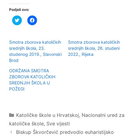
Podjeli ovo:
P
K
o
l
d
i
i
k
j
o
e
m
Smotra zborova katoličkih
Smotra zborova katoličkih
l
p
i
o
srednjih škola, 23.
srednjih škola, 26. studeni
n
d
studenog 2019., Slavonski
2022., Rijeka
a
i
T
j
Brod
w
e
i
l
ODRŽANA SMOTRA
t
i
t
t
ZBOROVA KATOLIČKIH
e
e
r
n
SREDNJIH ŠKOLA U
u
a
POŽEGI
(
F
O
a
t
c
v
e
a
b
r
o
Kategorije
a
o
Katoličke škole u Hrvatskoj
,
Nacionalni ured za
s
k
e
u
katoličke škole
,
Sve vijesti
u
(
n
O
Biskup Škvorčević predvodio euharistijsko
o
t