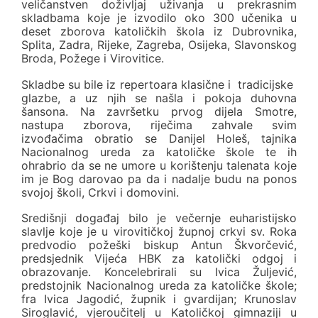
veličanstven doživljaj uživanja u prekrasnim
skladbama koje je izvodilo oko 300 učenika u
deset zborova katoličkih škola iz Dubrovnika,
Splita, Zadra, Rijeke, Zagreba, Osijeka, Slavonskog
Broda, Požege i Virovitice.
Skladbe su bile iz repertoara klasične i tradicijske
glazbe, a uz njih se našla i pokoja duhovna
šansona. Na završetku prvog dijela Smotre,
nastupa zborova, riječima zahvale svim
izvođačima obratio se Danijel Holeš, tajnika
Nacionalnog ureda za katoličke škole te ih
ohrabrio da se ne umore u korištenju talenata koje
im je Bog darovao pa da i nadalje budu na ponos
svojoj školi, Crkvi i domovini.
Središnji događaj bilo je večernje euharistijsko
slavlje koje je u virovitičkoj župnoj crkvi sv. Roka
predvodio požeški biskup Antun Škvorčević,
predsjednik Vijeća HBK za katolički odgoj i
obrazovanje. Koncelebrirali su Ivica Žuljević,
predstojnik Nacionalnog ureda za katoličke škole;
fra Ivica Jagodić, župnik i gvardijan; Krunoslav
Siroglavić, vjeroučitelj u Katoličkoj gimnaziji u