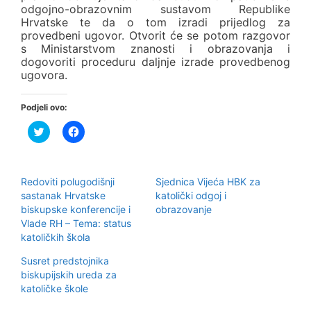
odgojno-obrazovnim sustavom Republike
Hrvatske te da o tom izradi prijedlog za
provedbeni ugovor. Otvorit će se potom razgovor
s Ministarstvom znanosti i obrazovanja i
dogovoriti proceduru daljnje izrade provedbenog
ugovora.
Podjeli ovo:
P
K
o
l
d
i
i
k
j
o
e
m
Redoviti polugodišnji
Sjednica Vijeća HBK za
l
p
i
o
sastanak Hrvatske
katolički odgoj i
n
d
biskupske konferencije i
obrazovanje
a
i
T
j
Vlade RH – Tema: status
w
e
katoličkih škola
i
l
t
i
t
t
Susret predstojnika
e
e
r
n
biskupijskih ureda za
u
a
katoličke škole
(
F
O
a
t
c