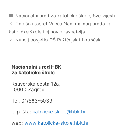
v
e
a
b
r
o
Kategorije
a
o
Nacionalni ured za katoličke škole
,
Sve vijesti
s
k
e
u
Godišnji susret Vijeća Nacionalnog ureda za
u
(
n
O
katoličke škole i njihovih ravnatelja
o
t
v
v
Nuncij posjetio OŠ Ružićnjak i Lotršćak
o
a
m
r
p
a
r
s
o
e
z
u
o
n
Nacionalni ured HBK
r
o
u
v
za katoličke škole
)
o
m
p
Ksaverska cesta 12a,
r
10000 Zagreb
o
z
o
Tel: 01/563-5039
r
u
)
e-pošta:
katolicke.skole@hbk.hr
web:
www.katolicke-skole.hbk.hr