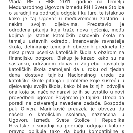
Vlada RH i HBK 2011. godine na temelju
Međunarodnog Ugovora između RH i Svete Stolice
o suradnji na području odgoja i kulture, te istaknuo
kako je taj Ugovor u međuvremenu zastario u
nekim svojim dijelovima. Predstavio je
određena pitanja koja traže nova rješenja, među
kojima je status katoličkih osnovnih škola na
temelju ustavnih odredbi, imenovanje ravnatelja
škola, definiranje temeljnih obveznih predmeta te
neka prava učenika katoličkih škola s obzirom na
financijsku potporu. Biskup je kazao kako su na
sastanku, održanom danas u Zagrebu, ravnatelji
katoličkih škola zamoljeni da u roku od tjedan
dana dostave tajniku Nacionalnog ureda za
katoličke škole pitanja i probleme koje susreću u
djelovanju svojih škola, kako bi se iz njih izdvojila
ona koja su načelne naravi te ih se uvrstilo u novi
provedbeni ugovor. Povjereno je tajniku Ureda da
poradi na ostvarenju navedene zadaće. Gospođa
pak Olivera Marinković preuzela je obvezu da
načela o katoličkim školama, naznačena u
Ugovoru između Svete Stolice i Republike
Hrvatske o suradnji na području odgoja i kulture
pravno oblikuje tako da budu kompatibilne s