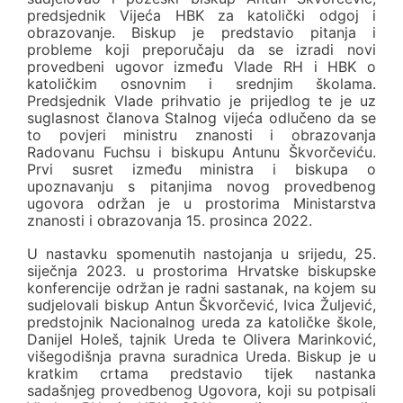
predsjednik Vijeća HBK za katolički odgoj i
obrazovanje. Biskup je predstavio pitanja i
probleme koji preporučaju da se izradi novi
provedbeni ugovor između Vlade RH i HBK o
katoličkim osnovnim i srednjim školama.
Predsjednik Vlade prihvatio je prijedlog te je uz
suglasnost članova Stalnog vijeća odlučeno da se
to povjeri ministru znanosti i obrazovanja
Radovanu Fuchsu i biskupu Antunu Škvorčeviću.
Prvi susret između ministra i biskupa o
upoznavanju s pitanjima novog provedbenog
ugovora održan je u prostorima Ministarstva
znanosti i obrazovanja 15. prosinca 2022.
U nastavku spomenutih nastojanja u srijedu, 25.
siječnja 2023. u prostorima Hrvatske biskupske
konferencije održan je radni sastanak, na kojem su
sudjelovali biskup Antun Škvorčević, Ivica Žuljević,
predstojnik Nacionalnog ureda za katoličke škole,
Danijel Holeš, tajnik Ureda te Olivera Marinković,
višegodišnja pravna suradnica Ureda. Biskup je u
kratkim crtama predstavio tijek nastanka
sadašnjeg provedbenog Ugovora, koji su potpisali