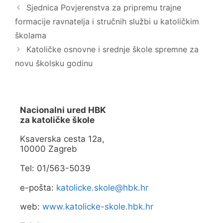
a
o
Sjednica Povjerenstva za pripremu trajne
s
k
e
u
formacije ravnatelja i stručnih službi u katoličkim
u
(
n
O
o
t
školama
v
v
o
a
Katoličke osnovne i srednje škole spremne za
m
r
p
a
novu školsku godinu
r
s
o
e
z
u
o
n
r
o
u
v
)
o
Nacionalni ured HBK
m
p
za katoličke škole
r
o
z
Ksaverska cesta 12a,
o
10000 Zagreb
r
u
)
Tel: 01/563-5039
e-pošta:
katolicke.skole@hbk.hr
web:
www.katolicke-skole.hbk.hr