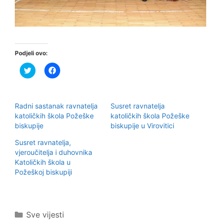
Podjeli ovo:
P
K
o
l
d
i
i
k
j
o
e
m
Radni sastanak ravnatelja
Susret ravnatelja
l
p
i
o
katoličkih škola Požeške
katoličkih škola Požeške
n
d
biskupije
biskupije u Virovitici
a
i
T
j
w
e
Susret ravnatelja,
i
l
vjeroučitelja i duhovnika
t
i
t
t
Katoličkih škola u
e
e
r
n
Požeškoj biskupiji
u
a
(
F
O
a
t
c
v
e
a
b
Kategorije
Sve vijesti
r
o