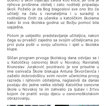
njihova proširena obitelj i zato roditelji pripadaju
školi. Poželio je da Bog blagoslovi sve ono što će
učitelji na čelu s ravnateljima i u suradnji s
roditeljima činiti za učenike u katoličkim školama
kako bi ova školska godina uz Božju pomoć bila
uspješna.
Potom je uslijedilo predstavljanje učiteljica, nakon
čega su prvašići zajedno sa svojim učiteljicama po
prvi puta pošli u svoju učionicu i sjeli u školske
klupe.
Sličan program prvoga školskog dana odvijao se i
u Katoličkoj osnovnoj školi u Novskoj. Ravnatelj
Krunoslav Juraković pozdravio je sve prisutne u
ime osnivača Škole biskupa Antuna Škvorčevića i
zaželio dobrodošlicu svim novim učenicima prvog
razreda i njihovim obiteljima, naglasivši da danas
postaju dio jedne velike obitelji Katoličke osnovne
škole u Novskoj te im zahvalio za ljubav i žrtvu
kojom će pratiti svoju djecu u osnovnoškolskom
obrazovanju.