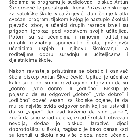
školama na programu je sudjelovao i biskup Antun
Škvorčević te predstojnik Ureda Požeške biskupije
za katoličke škole Ivica Žuljević. Upriličen je kratki
svečani program, tijekom kojeg je nastupio školski
pjevački zbor, a učenici drugih razreda izveli su
prigodni igrokaz pod vodstvom svojih učiteljica.
Potom su se učenicima i njihovim roditeljima
obratili ravnatelji spomenutih škola, poželjevši
učenicima uspjeh u njihovu školovanju, a
roditeljima dobru suradnju s učiteljicama i
djelatnicima škole.
Nakon ravnatelja prisutnima se obratio i osnivač
škola biskup Antun Škvorčević. Upitao je učenike
kako su, a oni su mu razdragano odgovorili da su
„dobro“, „vrlo dobro“ ili „odlično“. Biskup je
pojasnio da su odgovori „dobro“, „vrlo dobro“ i
„odlično“ odveć vezani za školske ocjene, te da
mu se najviše sviđa odgovor onih koji su ustvrdili
da su „super“. Jer kad kažemo da smo „super“,
znači da smo iznad ocjena, iznad školskih obveza i
nevolja, dodao je biskup. Izrazivši djeci
dobrodošlicu u školu, naglasio je kako danas kad
su krenuli u školu nisu više djeca, nego učenici.