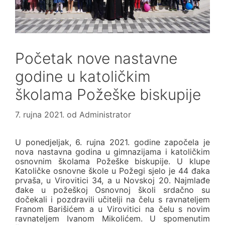
Početak nove nastavne
godine u katoličkim
školama Požeške biskupije
7. rujna 2021.
od
Administrator
U ponedjeljak, 6. rujna 2021. godine započela je
nova nastavna godina u gimnazijama i katoličkim
osnovnim školama Požeške biskupije. U klupe
Katoličke osnovne škole u Požegi sjelo je 44 đaka
prvaša, u Virovitici 34, a u Novskoj 20. Najmlađe
đake u požeškoj Osnovnoj školi srdačno su
dočekali i pozdravili učitelji na čelu s ravnateljem
Franom Barišićem a u Virovitici na čelu s novim
ravnateljem Ivanom Mikolićem. U spomenutim