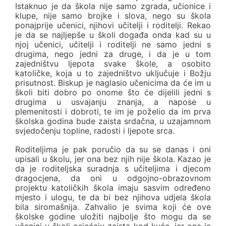
Istaknuo je da škola nije samo zgrada, učionice i
klupe, nije samo brojke i slova, nego su škola
ponajprije učenici, njihovi učitelji i roditelji. Rekao
je da se najljepše u školi događa onda kad su u
njoj učenici, učitelji i roditelji ne samo jedni s
drugima, nego jedni za druge, i da je u tom
zajedništvu ljepota svake škole, a osobito
katoličke, koja u to zajedništvo uključuje i Božju
prisutnost. Biskup je naglasio učenicima da će im u
školi biti dobro po onome što će dijelili jedni s
drugima u usvajanju znanja, a napose u
plemenitosti i dobroti, te im je poželio da im prva
školska godina bude zaista srdačna, u uzajamnom
svjedočenju topline, radosti i ljepote srca.
Roditeljima je pak poručio da su se danas i oni
upisali u školu, jer ona bez njih nije škola. Kazao je
da je roditeljska suradnja s učiteljima i djecom
dragocjena, da oni u odgojno-obrazovnom
projektu katoličkih škola imaju sasvim određeno
mjesto i ulogu, te da bi bez njihova udjela škola
bila siromašnija. Zahvalio je svima koji će ove
školske godine uložiti najbolje što mogu da se
učenici u školi osjećaju zaista kod kuće, jer ona je