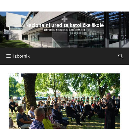
Preskoči
na
sadržaj
Izbornik