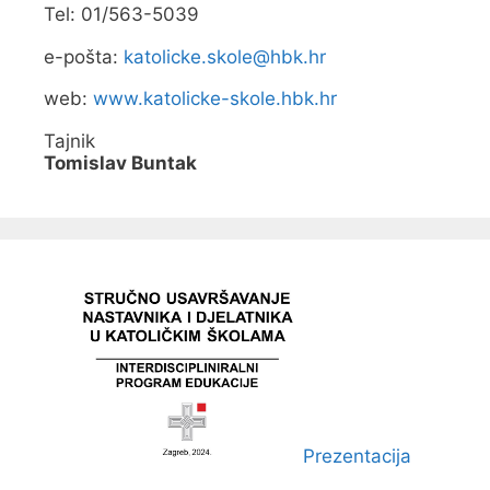
Tel: 01/563-5039
o
r
u
e-pošta:
katolicke.skole@hbk.hr
)
web:
www.katolicke-skole.hbk.hr
Tajnik
Tomislav Buntak
Prezentacija