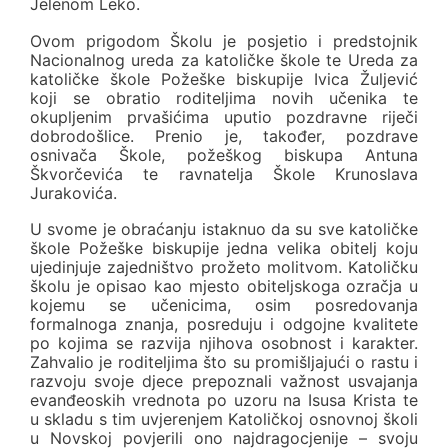
Jelenom Leko.
Ovom prigodom Školu je posjetio i predstojnik
Nacionalnog ureda za katoličke škole te Ureda za
katoličke škole Požeške biskupije Ivica Žuljević
koji se obratio roditeljima novih učenika te
okupljenim prvašićima uputio pozdravne riječi
dobrodošlice. Prenio je, također, pozdrave
osnivača Škole, požeškog biskupa Antuna
Škvorčevića te ravnatelja Škole Krunoslava
Jurakovića.
U svome je obraćanju istaknuo da su sve katoličke
škole Požeške biskupije jedna velika obitelj koju
ujedinjuje zajedništvo prožeto molitvom. Katoličku
školu je opisao kao mjesto obiteljskoga ozračja u
kojemu se učenicima, osim posredovanja
formalnoga znanja, posreduju i odgojne kvalitete
po kojima se razvija njihova osobnost i karakter.
Zahvalio je roditeljima što su promišljajući o rastu i
razvoju svoje djece prepoznali važnost usvajanja
evanđeoskih vrednota po uzoru na Isusa Krista te
u skladu s tim uvjerenjem Katoličkoj osnovnoj školi
u Novskoj povjerili ono najdragocjenije – svoju