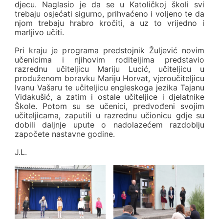
djecu. Naglasio je da se u Katoličkoj školi svi
trebaju osjećati sigurno, prihvaćeno i voljeno te da
njom trebaju hrabro kročiti, a uz to vrijedno i
marljivo učiti.
Pri kraju je programa predstojnik Žuljević novim
učenicima i njihovim roditeljima predstavio
razrednu učiteljicu Mariju Lucić, učiteljicu u
produženom boravku Mariju Horvat, vjeroučiteljicu
Ivanu Vašaru te učiteljicu engleskoga jezika Tajanu
Vidakušić, a zatim i ostale učiteljice i djelatnike
Škole. Potom su se učenici, predvođeni svojim
učiteljicama, zaputili u razrednu učionicu gdje su
dobili daljnje upute o nadolazećem razdoblju
započete nastavne godine.
J.L.