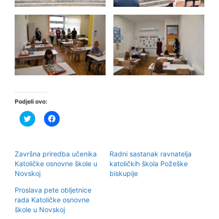
Podjeli ovo:
P
K
o
l
d
i
i
k
j
o
e
m
Završna priredba učenika
Radni sastanak ravnatelja
l
p
i
o
Katoličke osnovne škole u
katoličkih škola Požeške
n
d
Novskoj
biskupije
a
i
T
j
w
e
Proslava pete obljetnice
i
l
rada Katoličke osnovne
t
i
t
t
škole u Novskoj
e
e
r
n