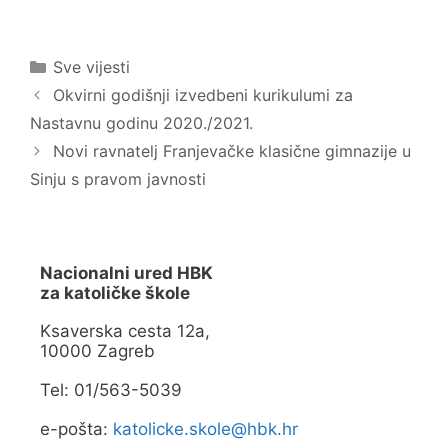
u
a
(
F
O
a
t
c
Kategorije
v
e
Sve vijesti
a
b
r
o
Okvirni godišnji izvedbeni kurikulumi za
a
o
s
k
Nastavnu godinu 2020./2021.
e
u
u
(
Novi ravnatelj Franjevačke klasične gimnazije u
n
O
o
t
Sinju s pravom javnosti
v
v
o
a
m
r
p
a
r
s
o
e
z
u
Nacionalni ured HBK
o
n
r
o
za katoličke škole
u
v
)
o
m
Ksaverska cesta 12a,
p
10000 Zagreb
r
o
z
Tel: 01/563-5039
o
r
u
e-pošta:
katolicke.skole@hbk.hr
)