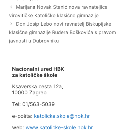
u
(
Marijana Novak Stanić nova ravnateljica
n
O
o
t
virovitičke Katoličke klasične gimnazije
v
v
o
a
m
r
Don Josip Lebo novi ravnatelj Biskupijske
p
a
r
s
klasične gimnazije Ruđera Boškovića s pravom
o
e
z
u
javnosti u Dubrovniku
o
n
r
o
u
v
)
o
m
p
r
Nacionalni ured HBK
o
z
za katoličke škole
o
r
u
Ksaverska cesta 12a,
)
10000 Zagreb
Tel: 01/563-5039
e-pošta:
katolicke.skole@hbk.hr
web:
www.katolicke-skole.hbk.hr