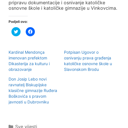
pripravu dokumentacije i osnivanje katoličke
osnovne škole i katoličke gimnazije u Vinkovcima.
Podjeli ovo:
P
K
o
l
d
i
i
k
j
o
e
m
Kardinal Mendonça
Potpisan Ugovor o
l
p
i
o
imenovan prefektom
osnivanju prava građenja
n
d
Dikasterija za kulturu i
katoličke osnovne škole u
a
i
T
j
obrazovanje
Slavonskom Brodu
w
e
i
l
Don Josip Lebo novi
t
i
t
t
ravnatelj Biskupijske
e
e
r
n
klasične gimnazije Ruđera
u
a
Boškovića s pravom
(
F
O
a
javnosti u Dubrovniku
t
c
v
e
a
b
r
o
a
o
s
k
Kategorije
Sve vijesti
e
u