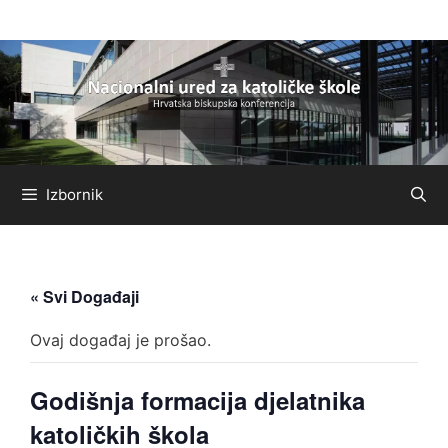
Preskoči
na
sadržaj
Izbornik
« Svi Događaji
Ovaj događaj je prošao.
Godišnja formacija djelatnika
katoličkih škola