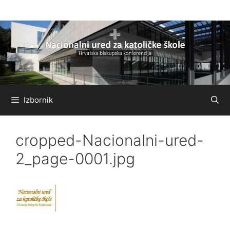
Preskoči
na
sadržaj
Izbornik
cropped-Nacionalni-ured-
2_page-0001.jpg