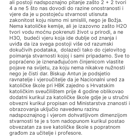
ali postoji nadspoznajno pitanje zašto 2 + 2 tvori
4 a ne 5 što nas dovodi do razine onostranosti i
vjere da je u postojeću stvarnost utisnuta
zakonitost koju nismo mi smislili, nego je Božja.
Nema katoličke kemije, ali je izazovno zašto H2O
tvori vodu moćnu pokrenuti život u prirodi, a ne
H3O, budeći vjeru koja ide dublje od znanja i
uviđa da iza svega postoji više od razumski
dokučivih podataka, dolazeći tako do cjelovitog
poimanja stvarnosti kojoj i sami pripadamo. Sve to
popraćeno je iznenađujućom činjenicom vlastite
pojave na svijetu, za koju nema nikakve nužnosti
nego je čisti dar. Biskup Antun je podsjetio
ravnatelje i vjeroučitelje da je Nacionalni ured za
katoličke škole pri HBK zajedno s Hrvatskim
katoličkim sveučilištem prije 4 godine oblikovao
dodatni kurikul za katoličke škole gdje je u stručni
obvezni kurikul propisan od Ministarstva znanosti i
obrazovanja uključio navedenu razinu
nadspoznajnog i vjerom dohvatljivom dimenzijom
stvarnosti te je s tom nadopunom kurikul postao
obvezatan za sve katoličke škole s popratnom
građom za učitelje i profesore.