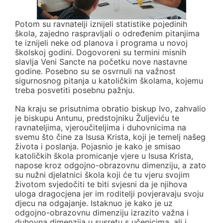
Potom su ravnatelji iznijeli statistike pojedinih
škola, zajedno raspravljali o određenim pitanjima
te iznijeli neke od planova i programa u novoj
školskoj godini. Dogovoreni su termini misnih
slavlja Veni Sancte na početku nove nastavne
godine. Posebno su se osvrnuli na važnost
sigurnosnog pitanja u katoličkim školama, kojemu
treba posvetiti posebnu pažnju.
Na kraju se prisutnima obratio biskup Ivo, zahvalio
je biskupu Antunu, predstojniku Žuljeviću te
ravnateljima, vjeroučiteljima i duhovnicima na
svemu što čine za Isusa Krista, koji je temelj našeg
života i poslanja. Pojasnio je kako je smisao
katoličkih škola promicanje vjere u Isusa Krista,
napose kroz odgojno-obrazovnu dimenziju, a zato
su nužni djelatnici škola koji će tu vjeru svojim
životom svjedočiti te biti svjesni da je njihova
uloga dragocjena jer im roditelji povjeravaju svoju
djecu na odgajanje. Istaknuo je kako je uz
odgojno-obrazovnu dimenziju izrazito važna i
duhovna dimenzija u susretu s učenicima, ali i