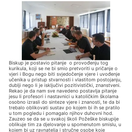
Biskup je postavio pitanje o provođenju tog
kurikula, koji se ne bi smio pretvoriti u pričanje o
vjeri i Bogu nego biti svjedočenje vjere i uvođenje
učenika u pristup stvarnosti i vlastitom postojanju,
dublji nego li je isključivi pozitivistički, znanstveni.
Rekao je da nam sve navedeno postavlja pitanje
jesu li profesori i nastavnici u katoličkim školama
osobno izrasli do sinteze vjere i znanosti, te da bi
trebalo oblikovati sustav po kojem bi ih se pratilo
u tom pogledu i pomagalo njihov duhovni hod.
Zauzeo se da se u svakoj školi Požeške biskupije
oblikuje tim za djelovanje u spomenutom smislu, u
kojem bi uz ravnatelja i stručne osobe koje