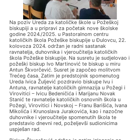
Na poziv Ureda za katoličke škole u Požeškoj
biskupiji a u pripravi za početak nove školske
godine 2024./2025. u Pastoralnom centru
katoličkih škola Požeške biskupije u Đulovcu, 22.
kolovoza 2024. održan je radni sastanak
ravnatelja, duhovnika i vjeroučitelja katoličkih
škola Požeške biskupije. Na susretu je sudjelovao i
požeški biskup Ivo Martinović te biskup u miru
Antun Škvorčević. Susret je započeo molitvom
Trećeg časa. Zatim je predstojnik spomenutog
Ureda Ivica Žuljević pozdravio biskupe Ivu i
Antuna, ravnatelje katoličkih gimnazija u Požegi i
Virovitici – Ivicu Bedeničića i Marijanu Novak
Stanić te ravnatelje katoličkih osnovnih škola u
Požegi, Virovitici i Novskoj – Franu Barišića, Ivana
Mikolića i Krunoslava Jurakovića, kao i nazočne
duhovnike i vjeroučitelje spomenutih škola te
predstavio dnevni red, poželjevši sudionicima
uspješan rad.