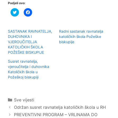
Podjeli ovo:
P
K
o
l
d
i
i
k
j
o
e
m
SASTANAK RAVNATELJA,
Radni sastanak ravnatelja
l
p
i
o
DUHOVNIKA I
katoličkih škola Požeške
n
d
VJEROUČITELJA
biskupije
a
i
T
j
KATOLIČKIH ŠKOLA
w
e
POŽEŠKE BISKUPIJE
i
l
t
i
t
t
Susret ravnatelja,
e
e
r
n
vjeroučitelja i duhovnika
u
a
Katoličkih škola u
(
F
O
a
Požeškoj biskupiji
t
c
v
e
a
b
r
o
a
o
s
k
Kategorije
Sve vijesti
e
u
u
(
Održan susret ravnatelja katoličkih škola u RH
n
O
o
t
PREVENTIVNI PROGRAM – VRLINAMA DO
v
v
o
a