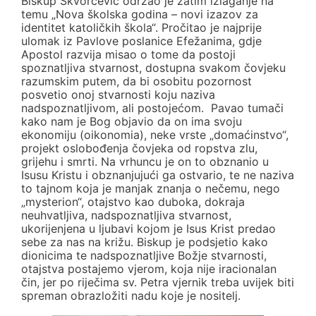
Biskup Škvorčević održao je zatim izlaganje na
temu „Nova školska godina – novi izazov za
identitet katoličkih škola“. Pročitao je najprije
ulomak iz Pavlove poslanice Efežanima, gdje
Apostol razvija misao o tome da postoji
spoznatljiva stvarnost, dostupna svakom čovjeku
razumskim putem, da bi osobitu pozornost
posvetio onoj stvarnosti koju naziva
nadspoznatljivom, ali postojećom. Pavao tumači
kako nam je Bog objavio da on ima svoju
ekonomiju (oikonomia), neke vrste „domaćinstvo“,
projekt oslobođenja čovjeka od ropstva zlu,
grijehu i smrti. Na vrhuncu je on to obznanio u
Isusu Kristu i obznanjujući ga ostvario, te ne naziva
to tajnom koja je manjak znanja o nečemu, nego
„mysterion“, otajstvo kao duboka, dokraja
neuhvatljiva, nadspoznatljiva stvarnost,
ukorijenjena u ljubavi kojom je Isus Krist predao
sebe za nas na križu. Biskup je podsjetio kako
dionicima te nadspoznatljive Božje stvarnosti,
otajstva postajemo vjerom, koja nije iracionalan
čin, jer po riječima sv. Petra vjernik treba uvijek biti
spreman obrazložiti nadu koje je nositelj.