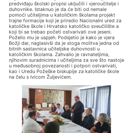
predviđaju školski propisi uključili i vjeroučitelje i
duhovnike. Istaknuo je da će biti od nemale
pomoći učiteljima u katoličkim školama projekt
trajne formacije koji je priredio Nacionalni ured za
katoličke škole i Hrvatsko katoličko sveučilište a
koji bi se trebao početi ostvarivati ove jeseni.
Poželio mu je uspjeh. Podsjetio je kako je vjera
Božji dar, naglasivši da je stoga molitva jedna od
bitnih sastavnica učiteljske duhovnosti u
katoličkim školama. Zahvalio je ravnateljima,
njihovim suradnicima i učiteljima za sve što nastoje
u međusobnoj povezanosti i potpori ostvarivati,
kao i Uredu Požeške biskupije za katoličke škole
na čelu s Ivicom Žuljevićem.