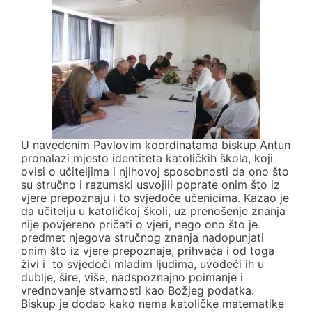
U navedenim Pavlovim koordinatama biskup Antun
pronalazi mjesto identiteta katoličkih škola, koji
ovisi o učiteljima i njihovoj sposobnosti da ono što
su stručno i razumski usvojili poprate onim što iz
vjere prepoznaju i to svjedoče učenicima. Kazao je
da učitelju u katoličkoj školi, uz prenošenje znanja
nije povjereno pričati o vjeri, nego ono što je
predmet njegova stručnog znanja nadopunjati
onim što iz vjere prepoznaje, prihvaća i od toga
živi i to svjedoči mladim ljudima, uvodeći ih u
dublje, šire, više, nadspoznajno poimanje i
vrednovanje stvarnosti kao Božjeg podatka.
Biskup je dodao kako nema katoličke matematike