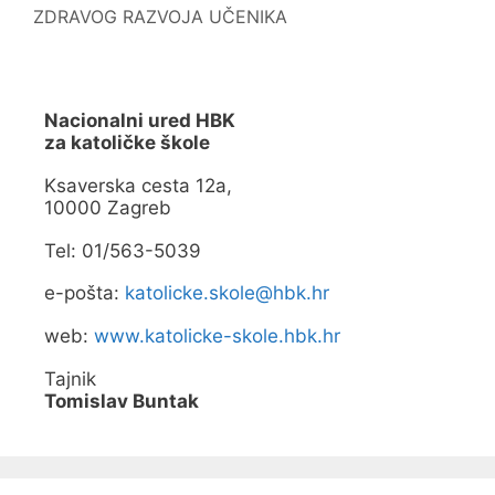
m
r
ZDRAVOG RAZVOJA UČENIKA
p
a
r
s
o
e
z
u
o
n
r
o
u
v
Nacionalni ured HBK
)
o
za katoličke škole
m
p
r
Ksaverska cesta 12a,
o
z
10000 Zagreb
o
r
u
Tel: 01/563-5039
)
e-pošta:
katolicke.skole@hbk.hr
web:
www.katolicke-skole.hbk.hr
Tajnik
Tomislav Buntak