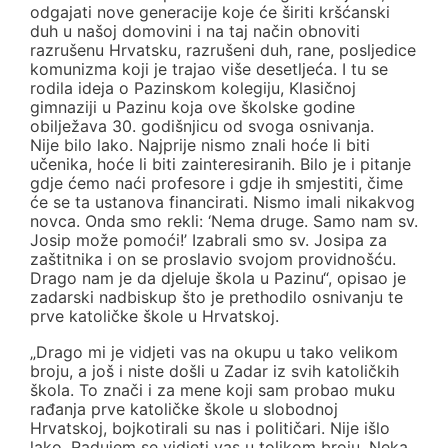
odgajati nove generacije koje će širiti kršćanski
duh u našoj domovini i na taj način obnoviti
razrušenu Hrvatsku, razrušeni duh, rane, posljedice
komunizma koji je trajao više desetljeća. I tu se
rodila ideja o Pazinskom kolegiju, Klasičnoj
gimnaziji u Pazinu koja ove školske godine
obilježava 30. godišnjicu od svoga osnivanja.
Nije bilo lako. Najprije nismo znali hoće li biti
učenika, hoće li biti zainteresiranih. Bilo je i pitanje
gdje ćemo naći profesore i gdje ih smjestiti, čime
će se ta ustanova financirati. Nismo imali nikakvog
novca. Onda smo rekli: ‘Nema druge. Samo nam sv.
Josip može pomoći!’ Izabrali smo sv. Josipa za
zaštitnika i on se proslavio svojom providnošću.
Drago nam je da djeluje škola u Pazinu“, opisao je
zadarski nadbiskup što je prethodilo osnivanju te
prve katoličke škole u Hrvatskoj.
„Drago mi je vidjeti vas na okupu u tako velikom
broju, a još i niste došli u Zadar iz svih katoličkih
škola. To znači i za mene koji sam probao muku
rađanja prve katoličke škole u slobodnoj
Hrvatskoj, bojkotirali su nas i političari. Nije išlo
lako. Radujem se vidjeti vas u tolikom broju. Neka