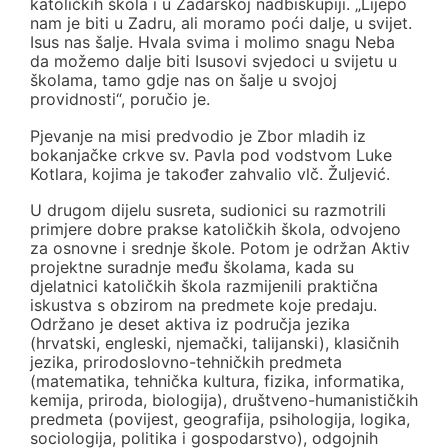
katoličkih škola i u Zadarskoj nadbiskupiji. „Lijepo
nam je biti u Zadru, ali moramo poći dalje, u svijet.
Isus nas šalje. Hvala svima i molimo snagu Neba
da možemo dalje biti Isusovi svjedoci u svijetu u
školama, tamo gdje nas on šalje u svojoj
providnosti“, poručio je.
Pjevanje na misi predvodio je Zbor mladih iz
bokanjačke crkve sv. Pavla pod vodstvom Luke
Kotlara, kojima je također zahvalio vlč. Žuljević.
U drugom dijelu susreta, sudionici su razmotrili
primjere dobre prakse katoličkih škola, odvojeno
za osnovne i srednje škole. Potom je održan Aktiv
projektne suradnje među školama, kada su
djelatnici katoličkih škola razmijenili praktična
iskustva s obzirom na predmete koje predaju.
Održano je deset aktiva iz područja jezika
(hrvatski, engleski, njemački, talijanski), klasičnih
jezika, prirodoslovno-tehničkih predmeta
(matematika, tehnička kultura, fizika, informatika,
kemija, priroda, biologija), društveno-humanističkih
predmeta (povijest, geografija, psihologija, logika,
sociologija, politika i gospodarstvo), odgojnih