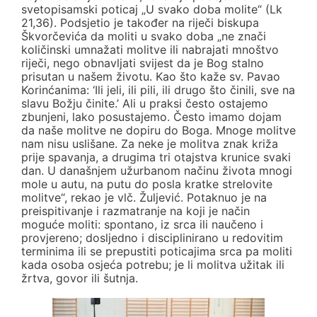
svetopisamski poticaj „U svako doba molite“ (Lk
21,36). Podsjetio je također na riječi biskupa
Škvorčevića da moliti u svako doba „ne znači
količinski umnažati molitve ili nabrajati mnoštvo
riječi, nego obnavljati svijest da je Bog stalno
prisutan u našem životu. Kao što kaže sv. Pavao
Korinćanima: ‘Ili jeli, ili pili, ili drugo što činili, sve na
slavu Božju činite.’ Ali u praksi često ostajemo
zbunjeni, lako posustajemo. Često imamo dojam
da naše molitve ne dopiru do Boga. Mnoge molitve
nam nisu uslišane. Za neke je molitva znak križa
prije spavanja, a drugima tri otajstva krunice svaki
dan. U današnjem užurbanom načinu života mnogi
mole u autu, na putu do posla kratke strelovite
molitve“, rekao je vlč. Žuljević. Potaknuo je na
preispitivanje i razmatranje na koji je način
moguće moliti: spontano, iz srca ili naučeno i
provjereno; dosljedno i disciplinirano u redovitim
terminima ili se prepustiti poticajima srca pa moliti
kada osoba osjeća potrebu; je li molitva užitak ili
žrtva, govor ili šutnja.