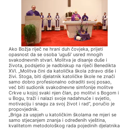
Ako Božja riječ ne hrani duh čovjeka, prijeti
opasnost da se osoba ‘uguši’ usred mnogih
svakodnevnih stvari. Molitva je disanje duše i
života, podsjetio je nadbiskup na riječi Benedikta
XVI. „Molitva čini da katolička škola zdravo diše i
živi. Stoga, biti djelatnik katoličke škole ne znači
samo dobro profesionalno odraditi svoj posao,
već biti sudionik svakodnevne simfonije molitve
Crkve u kojoj svaki njen član, po molitvi s Bogom i
u Bogu, traži i nalazi svoje nadahnuće i svjetlo,
motivaciju i snagu za svoj život i rad“, poručio je
propovjednik.
„Briga za uspjeh u katoličkim školama ne mjeri se
samo stjecanjem znanja i određenih vještina,
kvalitetom metodološkog rada pojedinih djelatnika