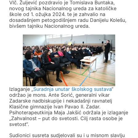
Vlč. Žuljević pozdravio je Tomislava Buntaka,
novog tajnika Nacionalnog ureda za katoličke
škole od 1. ožujka 2024. te je zahvalio na
dosadašnjem petogodišnjem radu Danijelu Kolešu,
bivšem tajniku Nacionalnog ureda.
Izlaganje „
Suradnja unutar školskog sustava
“
održao je mons. Ante Sorić, generalni vikar
Zadarske nadbiskupije i nekadašnji ravnatelj
Klasične gimnazije Ivan Pavao II. Zadar.
Psihoterapeutkinja Maja Jakšić održala je izlaganje
„Zahvalnost – put do svetosti. Cilj rasta osobe je
svetost“.
Sudionici susreta sudjelovali su i u misnom slavlju