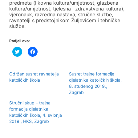
predmeta (likovna kultura/umjetnost, glazbena
kultura/umjetnost, tjelesna i zdravstvena kultura),
vjeronauk, razredna nastava, stručne službe,
ravnatelji s predstojnikom Žuljevićem i tehničke
službe.
Podjeli ovo:
P
K
o
l
d
i
i
k
j
o
e
m
Održan susret ravnatelja
Susret trajne formacije
l
p
i
o
katoličkih škola
djelatnika katoličkih škola,
n
d
8. studenog 2019.,
a
i
T
j
Zagreb
w
e
i
l
Stručni skup – trajna
t
i
t
t
formacija djelatnika
e
e
r
n
katoličkih škola, 4. svibnja
u
a
2019., HKS, Zagreb
(
F
O
a
t
c
v
e