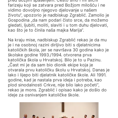
pred Božjim spasenjem. Često smo i mi slični
farizeju koji se zatvara pred Božjom milošću i ne
vidimo dovoljno njegovo djelovanje u našem
životu“, upozorio je nadbiskup Zgrablić. Zamolio je
Gospodina „da nam podari čisto srce, da možemo
gledati, ljubiti, moliti, slaviti i u tom duhu djelovati,
kao što je to činila naša majka Marija“.
Na kraju mise, nadbiskup Zgrablić rekao je da mu
je i na osobnoj razini dirljivo biti s djelatnicima
katoličkih škola, jer se navršava 30 godina kako je
školske godine 1993./1994. otvorena prva
katolička škola u Hrvatskoj. Bilo je to u Pazinu.
„Čast mi je da sam bio dionik ekipe koja je
otvarala prvu katoličku školu u Hrvatskoj. Danas je
lako i lijepo biti djelatnik katoličke škole. Ali 1991.
godine, kad je nastala prva ideja i potreba, kao
plod sinodalnosti Crkve, nije bilo lako početi“,
rekao je mons. Zgrablić i opisao kako je došlo do
ideje za osnivanjem katoličke škole.