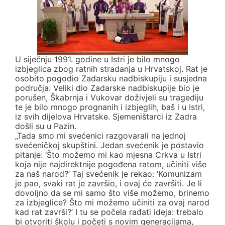
U siječnju 1991. godine u Istri je bilo mnogo
izbjeglica zbog ratnih stradanja u Hrvatskoj. Rat je
osobito pogodio Zadarsku nadbiskupiju i susjedna
područja. Veliki dio Zadarske nadbiskupije bio je
porušen, Škabrnja i Vukovar doživjeli su tragediju
te je bilo mnogo prognanih i izbjeglih, baš i u Istri,
iz svih dijelova Hrvatske. Sjemeništarci iz Zadra
došli su u Pazin.
„Tada smo mi svećenici razgovarali na jednoj
svećeničkoj skupštini. Jedan svećenik je postavio
pitanje: ‘Što možemo mi kao mjesna Crkva u Istri
koja nije najdirektnije pogođena ratom, učiniti više
za naš narod?’ Taj svećenik je rekao: ‘Komunizam
je pao, svaki rat je završio, i ovaj će završiti. Je li
dovoljno da se mi samo što više možemo, brinemo
za izbjeglice? Što mi možemo učiniti za ovaj narod
kad rat završi?’ I tu se počela rađati ideja: trebalo
bi otvoriti školu i početi s novim generacijama,