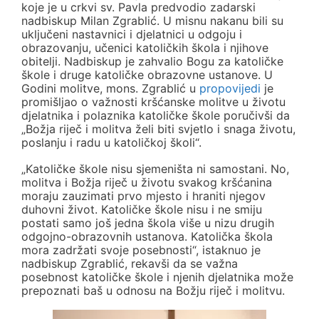
koje je u crkvi sv. Pavla predvodio zadarski
nadbiskup Milan Zgrablić. U misnu nakanu bili su
uključeni nastavnici i djelatnici u odgoju i
obrazovanju, učenici katoličkih škola i njihove
obitelji. Nadbiskup je zahvalio Bogu za katoličke
škole i druge katoličke obrazovne ustanove. U
Godini molitve, mons. Zgrablić u
propovijedi
je
promišljao o važnosti kršćanske molitve u životu
djelatnika i polaznika katoličke škole poručivši da
„Božja riječ i molitva želi biti svjetlo i snaga životu,
poslanju i radu u katoličkoj školi“.
„Katoličke škole nisu sjemeništa ni samostani. No,
molitva i Božja riječ u životu svakog kršćanina
moraju zauzimati prvo mjesto i hraniti njegov
duhovni život. Katoličke škole nisu i ne smiju
postati samo još jedna škola više u nizu drugih
odgojno-obrazovnih ustanova. Katolička škola
mora zadržati svoje posebnosti“, istaknuo je
nadbiskup Zgrablić, rekavši da se važna
posebnost katoličke škole i njenih djelatnika može
prepoznati baš u odnosu na Božju riječ i molitvu.