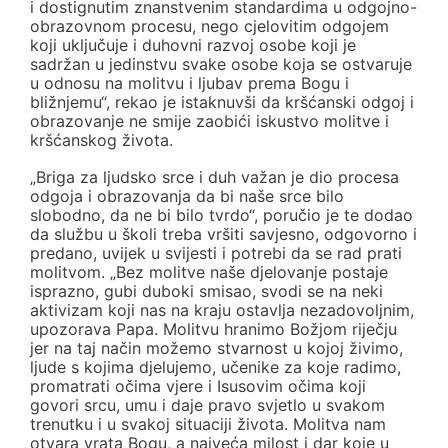
i dostignutim znanstvenim standardima u odgojno-
obrazovnom procesu, nego cjelovitim odgojem
koji uključuje i duhovni razvoj osobe koji je
sadržan u jedinstvu svake osobe koja se ostvaruje
u odnosu na molitvu i ljubav prema Bogu i
bližnjemu“, rekao je istaknuvši da kršćanski odgoj i
obrazovanje ne smije zaobići iskustvo molitve i
kršćanskog života.
„Briga za ljudsko srce i duh važan je dio procesa
odgoja i obrazovanja da bi naše srce bilo
slobodno, da ne bi bilo tvrdo“, poručio je te dodao
da službu u školi treba vršiti savjesno, odgovorno i
predano, uvijek u svijesti i potrebi da se rad prati
molitvom. „Bez molitve naše djelovanje postaje
isprazno, gubi duboki smisao, svodi se na neki
aktivizam koji nas na kraju ostavlja nezadovoljnim,
upozorava Papa. Molitvu hranimo Božjom riječju
jer na taj način možemo stvarnost u kojoj živimo,
ljude s kojima djelujemo, učenike za koje radimo,
promatrati očima vjere i Isusovim očima koji
govori srcu, umu i daje pravo svjetlo u svakom
trenutku i u svakoj situaciji života. Molitva nam
otvara vrata Bogu, a najveća milost i dar koje u