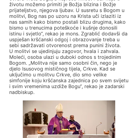
životu možemo primiti je Božja blizina i Božje
prijateljstvo, njegova ljubav. U susretu s Bogom u
molitvi, Bog nas po uzoru na Krista uči izlaziti iz
nas samih kako bismo postali blizu drugima, kako
bismo u trenucima poteškoće i kušnje donosili
istinu i svjetlo“, rekao je mons. Zgrablić dodavši da
uspješan kršćanski odgoj i obrazovanje treba u
sebi sadržavati otvorenost prema punini života.
U molitvi se ujedinjuju zagovor, hvala i zahvala.
Moleći, osoba ulazi u duboki odnos s trojedinim
Bogom. „Molitva nije samo osobni čin, nego je
djelo Isusovog mističnog tijela, Crkve. Kad se
uključimo u molitvu Crkve, dio smo velike
simfonije koju kršćanska zajednica po svem svijetu
i svim vremenima uzdiže Bogu“, rekao je zadarski
nadbiskup.