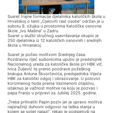
Susret trajne formacije djelatnika katoličkih škola u
Hrvatskoj o temi „Cjeloviti rast osobe“ održan je u
subotu 9. ožujka u prostorima Katoličke osnovne
škole „Ivo Mašina“ u Zadru.
Susret u službi stručnog usavršavanja okupio je
250 djelatnika iz 12 katoličkih osnovnih i srednjih
škola u Hrvatskoj.
Susret je počeo molitvom Srednjeg časa.
Pozdravnu riječ sudionicima uputio je predstojnik
Nacionalnog ureda za katoličke škole pri HBK vlč.
Ivica Žuljević te prenio pozdrave požeškog
biskupa Antuna Škvorčevića, predsjednika Vijeća
HBK za katolički odgoj i obrazovanje. U polovici
korizmenog hoda prema Vazmenom otajstvu,
istaknuo je važnost molitve na koju je pozvao i
papa Franjo u pripravi za Jubilej 2025. godine.
„Treba prihvatiti Papin poziv jer je upravo molitva
najsnažniji duhovni odgovor na teška stanja u
kojem se svijet nalazi“, rekao je podsjetivši na