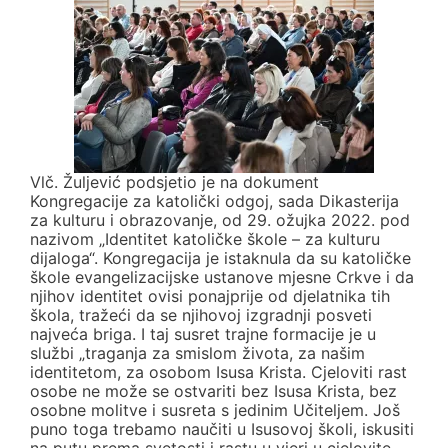
Vlč. Žuljević podsjetio je na dokument
Kongregacije za katolički odgoj, sada Dikasterija
za kulturu i obrazovanje, od 29. ožujka 2022. pod
nazivom „Identitet katoličke škole – za kulturu
dijaloga“. Kongregacija je istaknula da su katoličke
škole evangelizacijske ustanove mjesne Crkve i da
njihov identitet ovisi ponajprije od djelatnika tih
škola, tražeći da se njihovoj izgradnji posveti
najveća briga. I taj susret trajne formacije je u
službi „traganja za smislom života, za našim
identitetom, za osobom Isusa Krista. Cjeloviti rast
osobe ne može se ostvariti bez Isusa Krista, bez
osobne molitve i susreta s jedinim Učiteljem. Još
puno toga trebamo naučiti u Isusovoj školi, iskusiti
na putu prema svetosti i rastu u vjeri u cjelovite