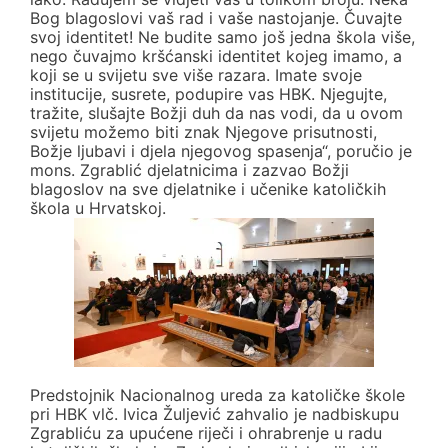
Bog blagoslovi vaš rad i vaše nastojanje. Čuvajte
svoj identitet! Ne budite samo još jedna škola više,
nego čuvajmo kršćanski identitet kojeg imamo, a
koji se u svijetu sve više razara. Imate svoje
institucije, susrete, podupire vas HBK. Njegujte,
tražite, slušajte Božji duh da nas vodi, da u ovom
svijetu možemo biti znak Njegove prisutnosti,
Božje ljubavi i djela njegovog spasenja“, poručio je
mons. Zgrablić djelatnicima i zazvao Božji
blagoslov na sve djelatnike i učenike katoličkih
škola u Hrvatskoj.
Predstojnik Nacionalnog ureda za katoličke škole
pri HBK vlč. Ivica Žuljević zahvalio je nadbiskupu
Zgrabliću za upućene riječi i ohrabrenje u radu