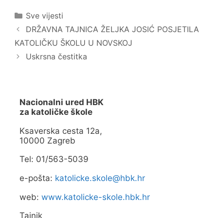
a
b
r
o
Kategorije
a
o
Sve vijesti
s
k
e
u
DRŽAVNA TAJNICA ŽELJKA JOSIĆ POSJETILA
u
(
n
O
KATOLIČKU ŠKOLU U NOVSKOJ
o
t
v
v
Uskrsna čestitka
o
a
m
r
p
a
r
s
o
e
z
u
o
n
Nacionalni ured HBK
r
o
u
v
za katoličke škole
)
o
m
p
Ksaverska cesta 12a,
r
10000 Zagreb
o
z
o
Tel: 01/563-5039
r
u
)
e-pošta:
katolicke.skole@hbk.hr
web:
www.katolicke-skole.hbk.hr
Tajnik