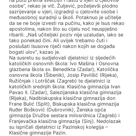
osobe“, rekao je vlč. Žuljević, poželjevši plodno
sazrijevanje u vjeri, izgradnji u cjelovite osobe i
međusobnoj suradnji u školi. Potaknuo je učitelje
da se ne boje izvesti na pučinu, kako je Isus rekao
apostolima, nakon što su cijelu noć neuspješno
ribarili. „Naš učiteljski poziv nije uzaludan, iako se
tako ponekad čini. Ali uvijek trebamo čuti i
poslušati Isusove riječi nakon kojih se događa
bogati ulov“, kazao je.
Na susretu su sudjelovali djelatnici iz sljedećih
katoličkih osnovnih škola: Ivo Mašina i Osnovna
glazbena škola sv. Benedikta (Zadar), Katolička
osnovna škola (Šibenik), Josip Pavlišić (Rijeka),
Ružičnjak i Lotrščak (Zagreb) te djelatnici iz
katoličkih srednjih škola: Klasična gimnazija Ivan
Pavao II. (Zadar), Salezijanska klasična gimnazija
(Rijeka), Nadbiskupska klasična gimnazija don
Frane Bulić (Split), Biskupska klasična gimnazija
Ruđer Bošković (Dubrovnik), Ženska opća
gimnazija Družbe sestara milosrdnica (Zagreb) i
Franjevačka klasična gimnazija (Sinj). Nedolazak
su ispričali djelatnici iz Pazinskoj kolegija –
Klasične gimnazije Pazin.