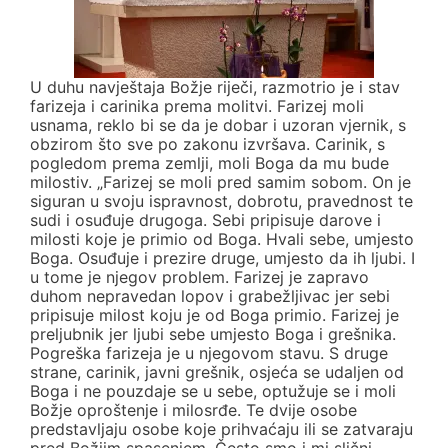
U duhu navještaja Božje riječi, razmotrio je i stav
farizeja i carinika prema molitvi. Farizej moli
usnama, reklo bi se da je dobar i uzoran vjernik, s
obzirom što sve po zakonu izvršava. Carinik, s
pogledom prema zemlji, moli Boga da mu bude
milostiv. „Farizej se moli pred samim sobom. On je
siguran u svoju ispravnost, dobrotu, pravednost te
sudi i osuđuje drugoga. Sebi pripisuje darove i
milosti koje je primio od Boga. Hvali sebe, umjesto
Boga. Osuđuje i prezire druge, umjesto da ih ljubi. I
u tome je njegov problem. Farizej je zapravo
duhom nepravedan lopov i grabežljivac jer sebi
pripisuje milost koju je od Boga primio. Farizej je
preljubnik jer ljubi sebe umjesto Boga i grešnika.
Pogreška farizeja je u njegovom stavu. S druge
strane, carinik, javni grešnik, osjeća se udaljen od
Boga i ne pouzdaje se u sebe, optužuje se i moli
Božje oproštenje i milosrđe. Te dvije osobe
predstavljaju osobe koje prihvaćaju ili se zatvaraju