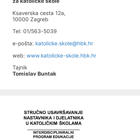
za katoličke škole
u
v
)
o
m
Ksaverska cesta 12a,
p
10000 Zagreb
r
o
z
Tel: 01/563-5039
o
r
u
e-pošta:
katolicke.skole@hbk.hr
)
web:
www.katolicke-skole.hbk.hr
Tajnik
Tomislav Buntak