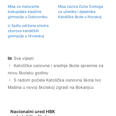
j
o
e
m
Misa za maturante
Misa zaziva Duha Svetoga
l
p
i
o
biskupijske klasične
za učenike i djelatnike
n
d
gimnazije u Dubrovniku
Katoličke škole u Novskoj
a
i
T
j
w
e
U Splitu održana smotra
i
l
zborova katoličkih
t
i
t
t
gimnazija u Hrvatskoj
e
e
r
n
u
a
(
F
O
a
t
c
Kategorije
v
e
Sve vijesti
a
b
r
o
Katoličke osnovne i srednje škole spremne za
a
o
s
k
novu školsku godinu
e
u
u
(
S radom počela Katolička osnovna škola Ivo
n
O
o
t
Mašina u novoj školskoj zgradi na Bokanjcu
v
v
o
a
m
r
p
a
r
s
o
e
z
u
Nacionalni ured HBK
o
n
r
o