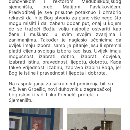
duhovnikom i rektorom Međubiskupijskog
sjemeništa, preč. Matijom Pavlakovićem.
Predvoditelj je sve prisutne potaknuo i ohrabrio
rekavši da ih je Bog stvorio za puno više nego što
mogu misliti i da izaberu dobar put, onaj u kojem
će se tražeći Božju volju najbolje ostvariti kao
žene i muškarci u svim svojim zvanjima i
zanimanjima. Također je naglasio učenicima da
uvijek imaju izbora, samo je pitanje jesu li spremni
platiti cijenu svojega izbora kao Isus. Uvijek imaju
mogućnost izabrati dobro, izabrati čovjeka,
izabrati istinu, pravednost, ljepotu, dobrotu. Kada
takve vrijednosti izabiru, zapravo izabiru Boga, jer
Bog je istina i pravednost i ljepota i dobrota.
Na raspolaganju za sakrament pomirenja bili su
vlč. Ivan Grbešić, novi duhovnik u zagrebačkoj
bogosloviji i vlč. Luka Premelč, prefekt u
Sjemeništu.