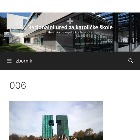
Preskoči
na
sadržaj
Izbornik
006