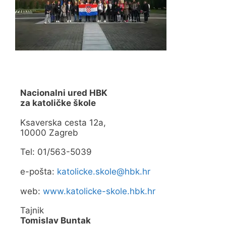
Nacionalni ured HBK
za katoličke škole
Ksaverska cesta 12a,
10000 Zagreb
Tel: 01/563-5039
e-pošta:
katolicke.skole@hbk.hr
web:
www.katolicke-skole.hbk.hr
Tajnik
Tomislav Buntak