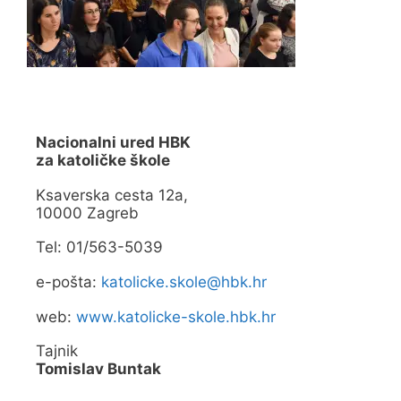
Nacionalni ured HBK
za katoličke škole
Ksaverska cesta 12a,
10000 Zagreb
Tel: 01/563-5039
e-pošta:
katolicke.skole@hbk.hr
web:
www.katolicke-skole.hbk.hr
Tajnik
Tomislav Buntak