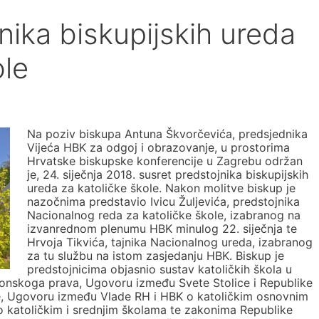
nika biskupijskih ureda
ole
Na poziv biskupa Antuna Škvorčevića, predsjednika
Vijeća HBK za odgoj i obrazovanje, u prostorima
Hrvatske biskupske konferencije u Zagrebu održan
je, 24. siječnja 2018. susret predstojnika biskupijskih
ureda za katoličke škole. Nakon molitve biskup je
nazočnima predstavio Ivicu Žuljevića, predstojnika
Nacionalnog reda za katoličke škole, izabranog na
izvanrednom plenumu HBK minulog 22. siječnja te
Hrvoja Tikvića, tajnika Nacionalnog ureda, izabranog
za tu službu na istom zasjedanju HBK. Biskup je
predstojnicima objasnio sustav katoličkih škola u
nonskoga prava, Ugovoru između Svete Stolice i Republike
re, Ugovoru između Vlade RH i HBK o katoličkim osnovnim
 katoličkim i srednjim školama te zakonima Republike