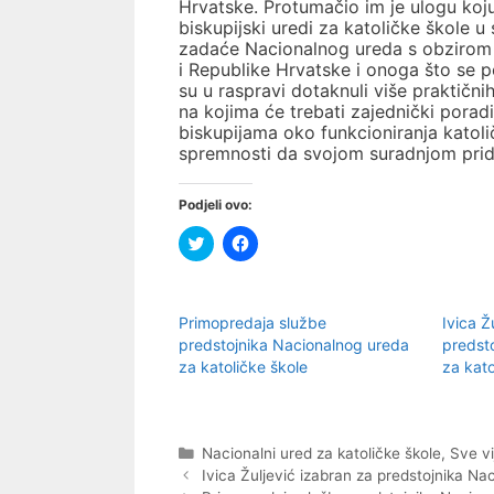
Hrvatske. Protumačio im je ulogu koj
biskupijski uredi za katoličke škole 
zadaće Nacionalnog ureda s obzirom
i Republike Hrvatske i onoga što se 
su u raspravi dotaknuli više praktični
na kojima će trebati zajednički poradi
biskupijama oko funkcioniranja katoli
spremnosti da svojom suradnjom prido
Podjeli ovo:
P
K
o
l
d
i
i
k
j
o
e
m
Primopredaja službe
Ivica Ž
l
p
i
o
predstojnika Nacionalnog ureda
predst
n
d
za katoličke škole
za kato
a
i
T
j
w
e
i
l
t
i
t
t
Kategorije
Nacionalni ured za katoličke škole
,
Sve vi
e
e
r
n
Ivica Žuljević izabran za predstojnika Na
u
a