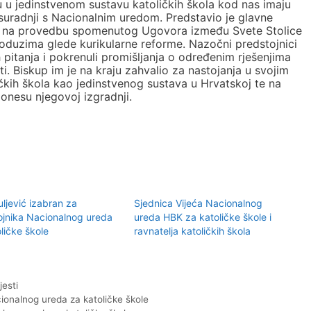
u u jedinstvenom sustavu katoličkih škola kod nas imaju
u suradnji s Nacionalnim uredom. Predstavio je glavne
 na provedbu spomenutog Ugovora između Svete Stolice
poduzima glede kurikularne reforme. Nazočni predstojnici
h pitanja i pokrenuli promišljanja o određenim rješenjima
ti. Biskup im je na kraju zahvalio za nastojanja u svojim
čkih škola kao jedinstvenog sustava u Hrvatskoj te na
nesu njegovoj izgradnji.
uljević izabran za
Sjednica Vijeća Nacionalnog
ojnika Nacionalnog ureda
ureda HBK za katoličke škole i
ličke škole
ravnatelja katoličkih škola
jesti
cionalnog ureda za katoličke škole